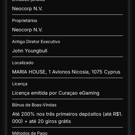
Neocorp N.V.
Proprietários
Neocorp N.V.
Antigo Diretor Executivo
John Youngbull
Localizado
MARIA HOUSE, 1 Avlonos Nicosia, 1075 Cyprus
Licença
Licença emitida por Curaçao eGaming
Bônus de Boas-Vindas
Até 200% nos três primeiros depósitos (até R$1.
000) + até 20 giros grátis
Métodos de Pago