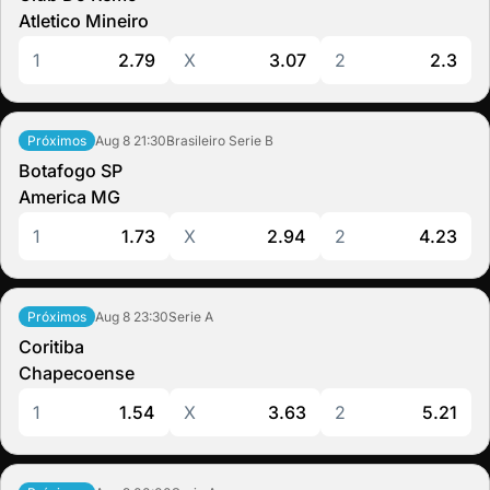
Atletico Mineiro
1
2.79
X
3.07
2
2.3
Aug 8
21:30
Brasileiro Serie B
Próximos
Botafogo SP
America MG
1
1.73
X
2.94
2
4.23
Aug 8
23:30
Serie A
Próximos
Coritiba
Chapecoense
1
1.54
X
3.63
2
5.21