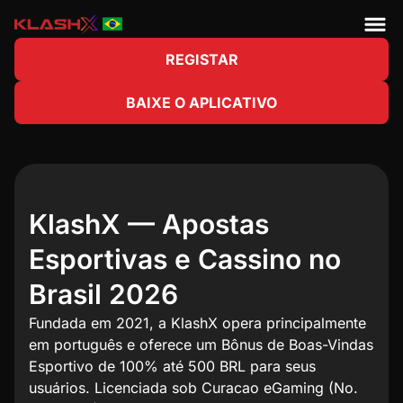
REGISTAR
BAIXE O APLICATIVO
KlashX — Apostas
Esportivas e Cassino no
Brasil 2026
Fundada em 2021, a KlashX opera principalmente
em português e oferece um Bônus de Boas-Vindas
Esportivo de 100% até 500 BRL para seus
usuários. Licenciada sob Curacao eGaming (No.