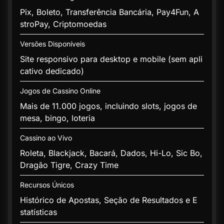
Pix, Boleto, Transferência Bancária, Pay4Fun, A
stroPay, Criptomoedas
Versões Disponíveis
Site responsivo para desktop e mobile (sem apli
cativo dedicado)
Jogos de Cassino Online
Mais de 11.000 jogos, incluindo slots, jogos de
mesa, bingo, loteria
Cassino ao Vivo
Roleta, Blackjack, Bacará, Dados, Hi-Lo, Sic Bo,
Dragão Tigre, Crazy Time
Recursos Únicos
Histórico de Apostas, Seção de Resultados e E
statísticas