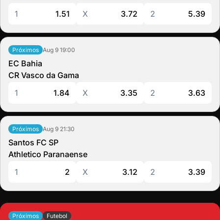
1
1.51
X
3.72
2
5.39
Aug 9
19:00
Próximos
EC Bahia
CR Vasco da Gama
1
1.84
X
3.35
2
3.63
Aug 9
21:30
Próximos
Santos FC SP
Athletico Paranaense
1
2
X
3.12
2
3.39
Próximos
Futebol