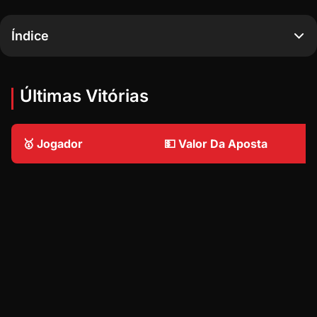
Índice
Últimas Vitórias
🥇 Jogador
💵 Valor Da Aposta

*****e S.
R$
5992
**** J.
R$
8000
****y M.
R$
4840