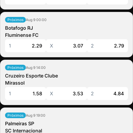
Aug 9
00:00
Próximos
Botafogo RJ
Fluminense FC
1
2.29
X
3.07
2
2.79
Aug 9
14:00
Próximos
Cruzeiro Esporte Clube
Mirassol
1
1.58
X
3.53
2
4.84
Aug 9
19:00
Próximos
Palmeiras SP
SC Internacional