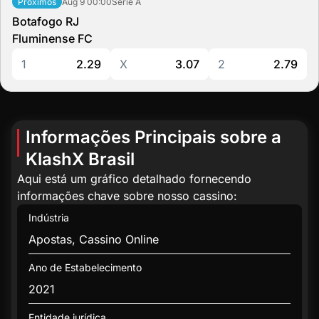
Aug 9
00:00
Serie A
Próximos
Botafogo RJ
Fluminense FC
1
2.29
X
3.07
2
2.79
Informações Principais sobre a
KlashX Brasil
Aqui está um gráfico detalhado fornecendo
informações chave sobre nosso cassino:
Indústria
Apostas, Cassino Online
Ano de Estabelecimento
2021
Entidade jurídica