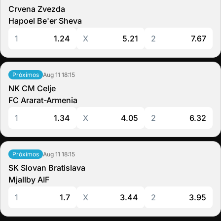
Crvena Zvezda
Hapoel Be'er Sheva
1
1.24
X
5.21
2
7.67
Aug 11
18:15
Próximos
NK CM Celje
FC Ararat-Armenia
1
1.34
X
4.05
2
6.32
Aug 11
18:15
Próximos
SK Slovan Bratislava
Mjallby AIF
1
1.7
X
3.44
2
3.95