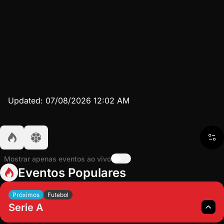
***ef
R$
4229
***to
R$
7727
Updated: 07/08/2026 12:02 AM
Mostrar apenas eventos ao vivo
Eventos Populares
Próximos
Futebol
Serie A