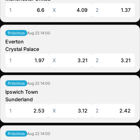
1
6.6
X
4.09
2
1.37
Aug 22
14:00
Próximos
Everton
Crystal Palace
1
1.97
X
3.21
2
3.21
Aug 22
14:00
Próximos
Ipswich Town
Sunderland
1
2.53
X
3.12
2
2.42
Aug 22
14:00
Próximos