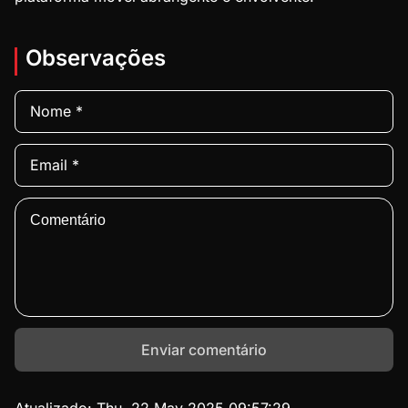
Observações
Enviar comentário