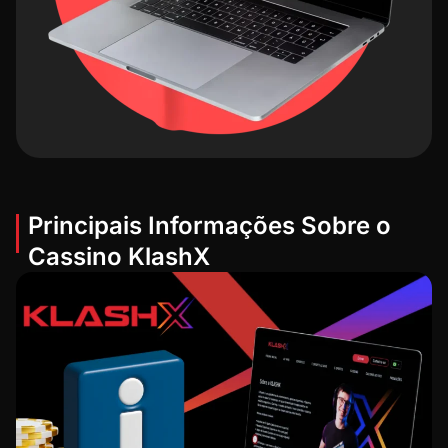
Principais Informações Sobre o
Cassino KlashX